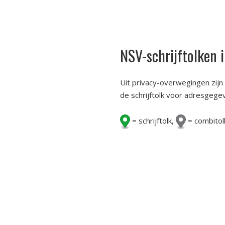
NSV-schrijftolken 
Uit privacy-overwegingen zij
de schrijftolk voor adresgege
= schrijftolk,
= combitol