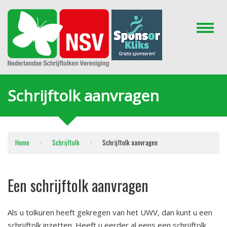
Toggle
naviga
Schrijftolk aanvragen
Home
Schrijftolk
Schrijftolk aanvragen
Een schrijftolk aanvragen
Als u tolkuren heeft gekregen van het UWV, dan kunt u een
schrijftolk inzetten. Heeft u eerder al eens een schrijftolk