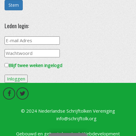
Stem
Leden login:
Blijf twee weken ingelogd
© 2024 Nederlandse Schrijftolken Vereniging
info@schrijftolk.org
Gebouwd en gehost door
Lush Webdevelopment