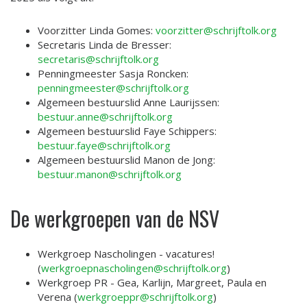
Voorzitter Linda Gomes:
voorzitter@schrijftolk.org
Secretaris Linda de Bresser:
secretaris@schrijftolk.org
Penningmeester Sasja Roncken:
penningmeester@schrijftolk.org
Algemeen bestuurslid Anne Laurijssen:
bestuur.anne@schrijftolk.org
Algemeen bestuurslid Faye Schippers:
bestuur.faye@schrijftolk.org
Algemeen bestuurslid Manon de Jong:
bestuur.manon@schrijftolk.org
De werkgroepen van de NSV
Werkgroep Nascholingen - vacatures!
(
werkgroepnascholingen@schrijftolk.org
)
Werkgroep PR - Gea, Karlijn, Margreet, Paula en
Verena (
werkgroeppr@schrijftolk.org
)