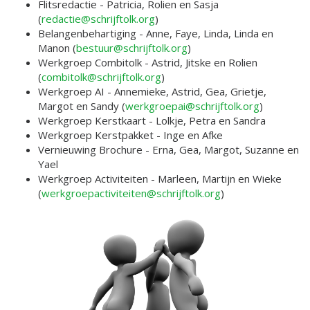
Flitsredactie - Patricia, Rolien en Sasja
(
redactie@schrijftolk.org
)
Belangenbehartiging - Anne, Faye, Linda, Linda en
Manon (
bestuur@schrijftolk.org
)
Werkgroep Combitolk - Astrid, Jitske en Rolien
(
combitolk@schrijftolk.org
)
Werkgroep AI - Annemieke, Astrid, Gea, Grietje,
Margot en Sandy (
werkgroepai@schrijftolk.org
)
Werkgroep Kerstkaart - Lolkje, Petra en Sandra
Werkgroep Kerstpakket - Inge en Afke
Vernieuwing Brochure - Erna, Gea, Margot, Suzanne en
Yael
Werkgroep Activiteiten - Marleen, Martijn en Wieke
(
werkgroepactiviteiten@schrijftolk.org
)